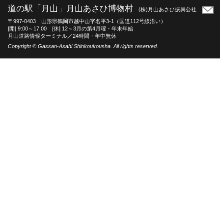
道の駅「月山」月山あさひ博物村
(株)月山あさひ振興公社
〒997-0403 山形県鶴岡市越中山字名平3-1（国道112号線沿い）
[開] 9:00～17:00 [休] 12～3月の第4月曜・年末年始
月山道路情報ターミナル／24時間・年中無休
Copyright © Gassan-Asahi Shinkoukousha. All rights reserved.